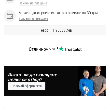
Перфектни
Начини на плащане
за
играчи,
Можете да върнете стоката в рамките на 30 дни
…
Условия за връщане
1 евро = 1.95583 лев
Покажи
всички
статии
Отлично
4.6 от 5
Искате ли да екипирате
целия си отбор?
Поискай оферта сега