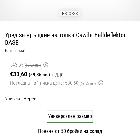
с
официални
екипи
и
обувки
Уред за връщане на топка Cawila Balldeflektor
от
BASE
Nike,
adidas
Категория:
и
PUMA.
€43,65
(85,37 лв.)
Бъди
€30,60
(59,85 лв.)
с ДДС
част
Последна най-ниска цена:
€30,60
(59,85 лв.)
от
всеки
мач,
Унисекс,
Черен
гол
и…
Универсален размер
9. 6. 2025
Повече от 50 бройки на склад
•