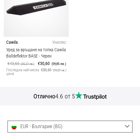
Cawila
Унисекс
Уред за връщане на топка Cawila
Balldeflektor BASE
- Черен
€43,65
€30,60
(85,37 лв.)
(59,85 лв.)
Последна най-ниска
€30,60
(59,85 лв.)
цена
Отлично
4.6 от 5
EUR - България (BG)