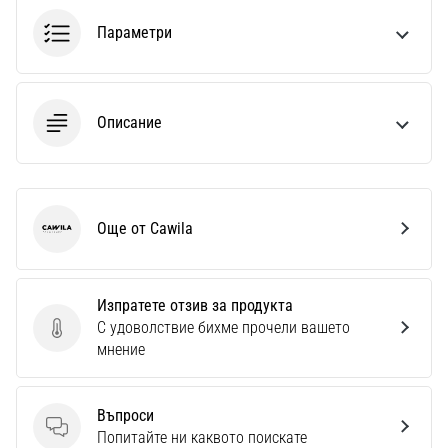
Параметри
Описание
Още от Cawila
Cawila
Изпратете отзив за продукта
С удоволствие бихме прочели вашето
Изпратете отзив за продукта
мнение
Въпроси
Въпроси
Попитайте ни каквото поискате