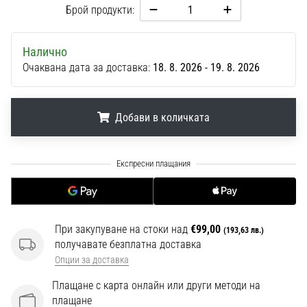
1 мин. четене
Брой продукти:
Nike
Phantom
Налично
6
Очаквана дата за доставка:
18. 8. 2026 - 19. 8. 2026
Открий
новите
футболни
Добави в количката
обувки
Nike
.
.
.
Phantom
6
–
прецизност,
контрол
При закупуване на стоки над
€99,00
(193,63 лв.)
и
получавате безплатна доставка
мощ
Опции за доставка
във
всяко
Плащане с карта онлайн или други методи на
докосване.
плащане