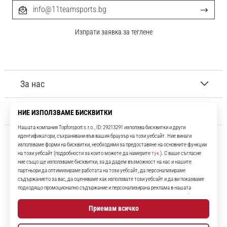
info@11teamsports.bg
Изпрати заявка за теглене
За нас
Обслужване на клиенти
11teamsports.bg
Повече от 16 години ние сме ваши съотборници, представяйки ви
най-добрите и най-новите футболни продукти.
Instagram
YouTube