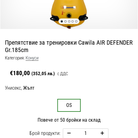
с
официални
екипи
и
обувки
от
Препятствие за тренировки Cawila AIR DEFENDER
Nike,
Gr.185cm
adidas
и
Категория:
Конуси
PUMA.
Бъди
€180,00
(352,05 лв.)
с ДДС
част
от
Унисекс,
Жълт
всеки
мач,
гол
OS
и…
Повече от 50 бройки на склад
9. 6. 2025
Брой продукти:
•