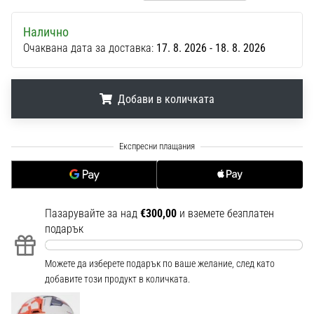
1 мин. четене
Nike
Налично
Phantom
Очаквана дата за доставка:
17. 8. 2026 - 18. 8. 2026
6
Открий
Добави в количката
новите
футболни
обувки
.
.
.
Nike
Phantom
6
–
прецизност,
Пазарувайте за над
€300,00
и вземете безплатен
контрол
подарък
и
мощ
Можете да изберете подарък по ваше желание, след като
във
добавите този продукт в количката.
всяко
докосване.