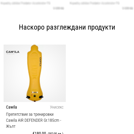
Наскоро разглеждани продукти
Cawila
Унисекс
Препятствие за тренировки
Cawila AIR DEFENDER Gr.185cm
-
Жълт
€180,00
(352,05 лв.)