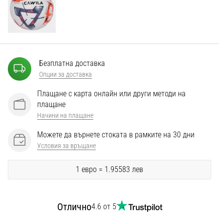
Перфектни
за
играчи,
…
Безплатна доставка
Покажи
Опции за доставка
всички
статии
Плащане с карта онлайн или други методи на
плащане
Начини на плащане
Можете да върнете стоката в рамките на 30 дни
Условия за връщане
1 евро = 1.95583 лев
Отлично
4.6 от 5