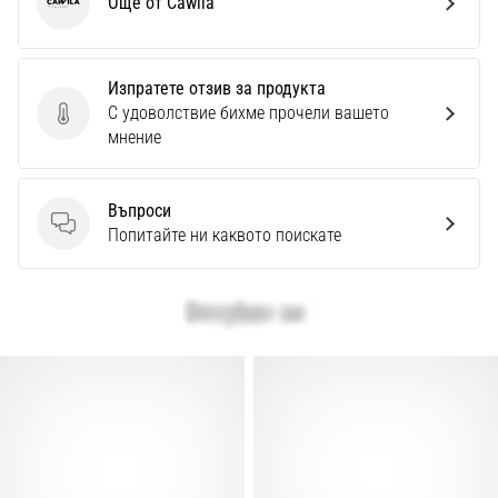
Още от Cawila
Cawila
Изпратете отзив за продукта
С удоволствие бихме прочели вашето
Изпратете отзив за продукта
мнение
Въпроси
Въпроси
Попитайте ни каквото поискате