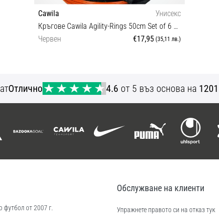
Cawila
Унисекс
Кръгове Cawila Agility-Rings 50cm Set of 6 + Bag |
Червен
€17,95
(35,11 лв.)
Универсален размер
ат
Отлично
4.6
от 5 въз основа на
1201
Обслужване на клиенти
 футбол от 2007 г.
Упражнете правото си на отказ тук