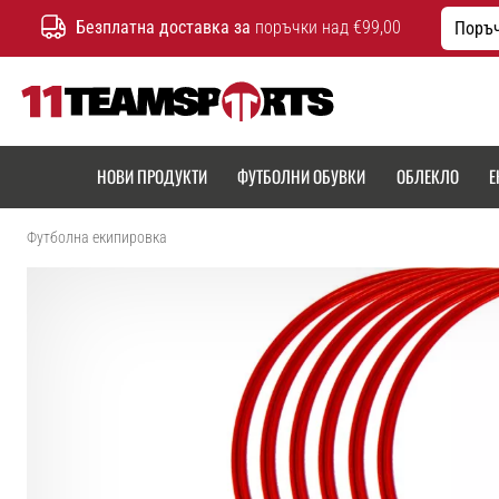
Безплатна доставка за
поръчки над €99,00
Поръч
11teamsports.bg
НОВИ ПРОДУКТИ
ФУТБОЛНИ ОБУВКИ
ОБЛЕКЛО
Е
Футболна екипировка