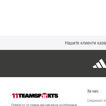
Нашите клиенти казв
За нас
Специалист по
11teamsports.bg
Повече от 16 години ние сме ваши съотборници,