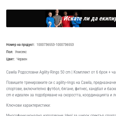
Искате ли да екипи
Номер на продукт:
1000736553-1000736553
Пол:
Унисекс
Цвят:
Червен
Cawila Родословни Agility-Rings 50 cm | Комплект от 6 броя + ч
Повишете тренировките си с agility-rings на Cawila, предназна
спортове, включително футбол, бягане, фитнес, хандбал и баск
cm е идеален за подобряване на скоростта, координацията и л
Ключови характеристики:
Многофункционално използване: Ideal за широк спектър спорто