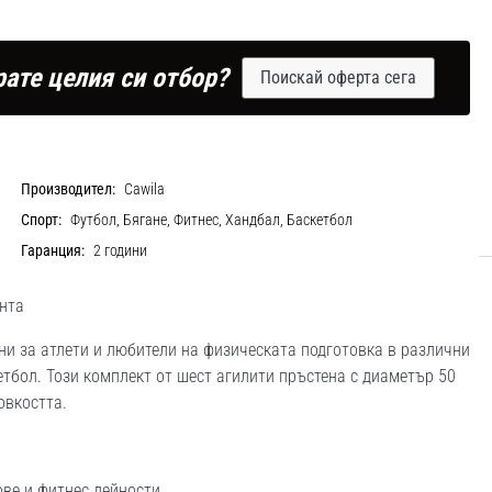
рате целия си отбор?
Поискай оферта сега
Производител:
Cawila
Спорт:
Футбол, Бягане, Фитнес, Хандбал, Баскетбол
Гаранция:
2 години
анта
чени за атлети и любители на физическата подготовка в различни
етбол. Този комплект от шест агилити пръстена с диаметър 50
овкостта.
ве и фитнес дейности.