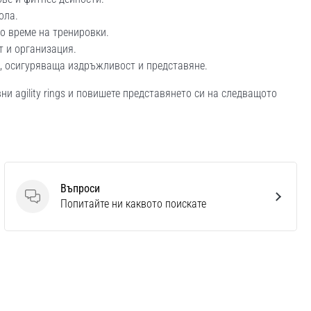
ола.
о време на тренировки.
т и организация.
, осигуряваща издръжливост и представяне.
и agility rings и повишете представянето си на следващото
Въпроси
Въпроси
Попитайте ни каквото поискате