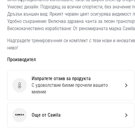
Унисекс дизайн: Подходящ за всички спортисти, без значение п
Дръзък външен вид: Яркият червен цвят осигурява видимост п
Удобно съхранение: Включва здравна чанта за лесен транспор
Висококачествено изработване: От реномираната марка Cawila
Надградете тренировъчния си комплект с тези нови и иновативн
ниво!
Производител
Изпратете отзив за продукта
С удоволствие бихме прочели вашето
Изпратете отзив за продукта
мнение
Още от Cawila
Cawila