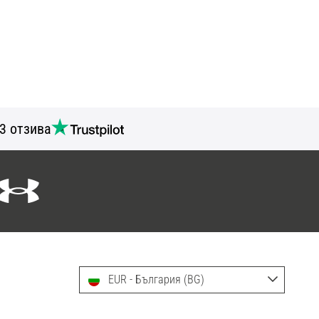
3 отзива
EUR - България (BG)