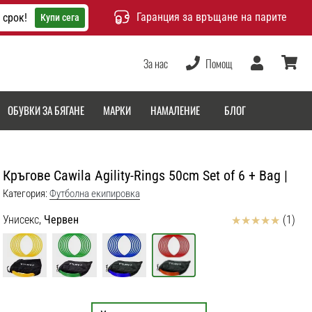
Гаранция за връщане на парите
 срок!
Купи сега
За нас
Помощ
Потребител
количка
ОБУВКИ ЗА БЯГАНЕ
МАРКИ
НАМАЛЕНИЕ
БЛОГ
Кръгове Cawila Agility-Rings 50cm Set of 6 + Bag |
Категория:
Футболна екипировка
Отзиви
Унисекс,
Червен
(1)