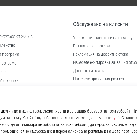
Обслужване на клиенти
 футбол от 2007 г.
Упражнете правото си на отказ тук
членство
Връщане на поръчка
а програма
Рекламация на дефектна стока
Изберете екипировка за вашия отбо
програма
Доставка и плащане
иера
Намерете правилния размер
 бисквитки
Контакт
ловия
Често задавани въпроси
Политика за поверителност
© 2010 – 2026
11teamsports.bg