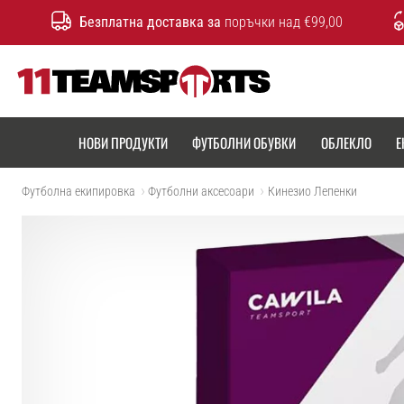
Безплатна доставка за
поръчки над €99,00
11teamsports.bg
НОВИ ПРОДУКТИ
ФУТБОЛНИ ОБУВКИ
ОБЛЕКЛО
Е
Футболна екипировка
Футболни аксесоари
Кинезио Лепенки