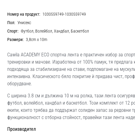
Номер на продукт:
1030559749-1030559749
Пол:
Унисекс
Спорт:
Футбол, Волейбол, Хандбал, Баскетбол
Размери:
3,8cm x 10m
Cawila ACADEMY ECO спортна лента е практичен избор за спорт
тренировки и мачове. Изработена от 100% памук, тя предлага
подходяща за стабилизиране на стави, подпомагане на мускули
интензивна. Класическото бяло покритие ѝ придава чист, проф
оборудване.
С ширина 3.8 см и дължина 10 м на ролка, тази лента осигуря
футбол, волейбол, хандбал и баскетбол. Този комплект от 12 р
екипи, които трябва да поддържат солиден запас за редовни т
функционалност с отборна стойност, правейки тази лента над
Производител