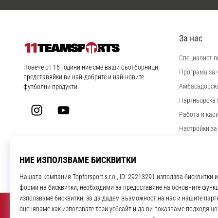
За нас
Специалист по
11teamsports.bg
Повече от 16 години ние сме ваши съотборници,
Програма за 
представяйки ви най-добрите и най-новите
Aмбасадорск
футболни продукти.
Партньорска 
Instagram
YouTube
Работа и кар
Настройки за
Правила и ус