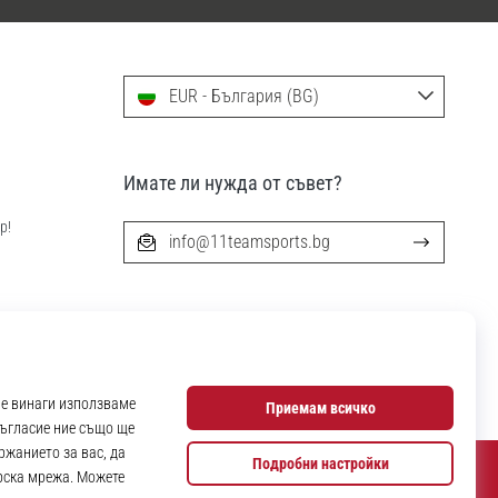
EUR - България (BG)
Имате ли нужда от съвет?
р!
info@11teamsports.bg