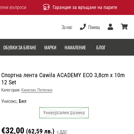
елни въпроси
Гаранция за връщане на парите
За нас
Помощ
Потребител
количка
ОБУВКИ ЗА БЯГАНЕ
МАРКИ
НАМАЛЕНИЕ
БЛОГ
Спортна лента Cawila ACADEMY ECO 3,8cm x 10m
12 Set
Категория:
Кинезио Лепенки
Унисекс,
Бял
Универсален размер
€32,00
(62,59 лв.)
с ДДС