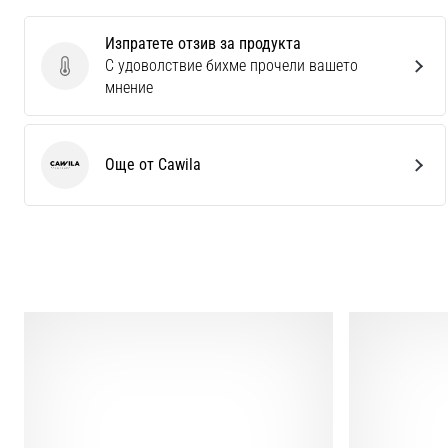
Изпратете отзив за продукта
С удоволствие бихме прочели вашето
Изпратете отзив за продукта
мнение
Още от Cawila
Cawila