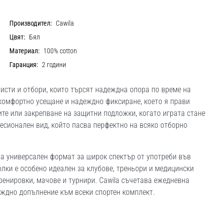
Производител:
Cawila
Цвят:
Бял
Материал:
100% cotton
Гаранция:
2 години
исти и отбори, които търсят надеждна опора по време на
 комфортно усещане и надеждно фиксиране, което я прави
те или закрепване на защитни подложки, когато играта стане
есионален вид, който пасва перфектно на всяко отборно
ва универсален формат за широк спектър от употреби във
олки е особено идеален за клубове, треньори и медицински
ренировки, мачове и турнири. Cawila съчетава ежедневна
еждно допълнение към всеки спортен комплект.