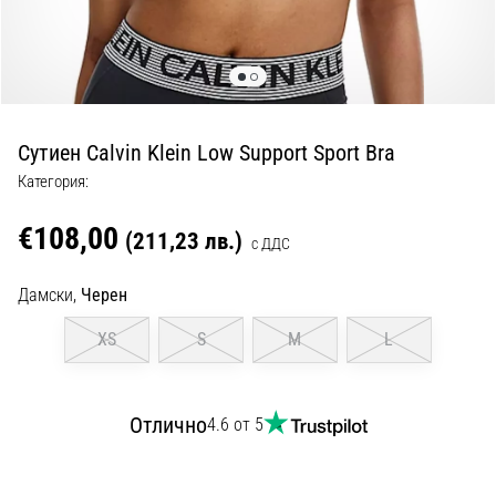
с
официални
екипи
и
обувки
от
Сутиен Calvin Klein Low Support Sport Bra
Nike,
adidas
Категория:
и
PUMA.
€108,00
(211,23 лв.)
с ДДС
Бъди
част
Дамски,
Черен
от
всеки
XS
S
M
L
мач,
гол
и…
Отлично
4.6 от 5
9. 6. 2025
•