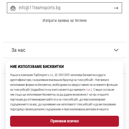
info@11teamsports.bg
Изпрати заявка за теглене
За нас
Обслужване на клиенти
11teamsports.bg
Повече от 16 години ние сме ваши съотборници, представяйки ви
най-добрите и най-новите футболни продукти.
Instagram
YouTube