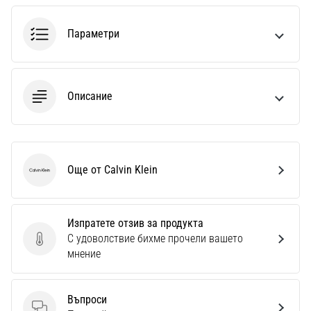
1 мин. четене
Nike
Параметри
Phantom
6
Открий
Описание
новите
футболни
обувки
Nike
Phantom
Още от Calvin Klein
Calvin Klein
6
–
прецизност,
контрол
Изпратете отзив за продукта
и
С удоволствие бихме прочели вашето
Изпратете отзив за продукта
мощ
мнение
във
всяко
докосване.
Въпроси