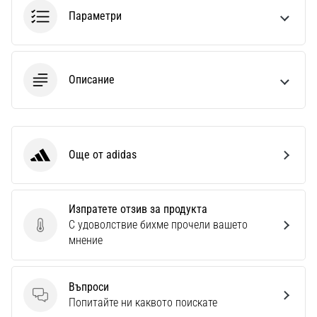
1 мин. четене
Параметри
Nike
Phantom
6
Описание
Открий
новите
футболни
обувки
Nike
Още от adidas
adidas
Phantom
6
–
Изпратете отзив за продукта
прецизност,
С удоволствие бихме прочели вашето
контрол
Изпратете отзив за продукта
мнение
и
мощ
във
Въпроси
всяко
Въпроси
Попитайте ни каквото поискате
докосване.