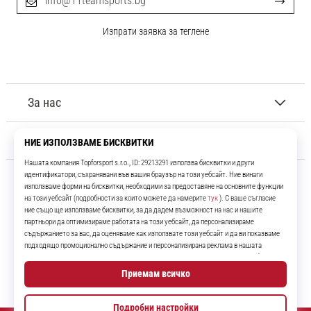
info@11teamsports.bg
Изпрати заявка за теглене
За нас
Обслужване на клиенти
11teamsports.bg
Повече от 16 години ние сме ваши съотборници, представяйки ви
най-добрите и най-новите футболни продукти.
Instagram
YouTube