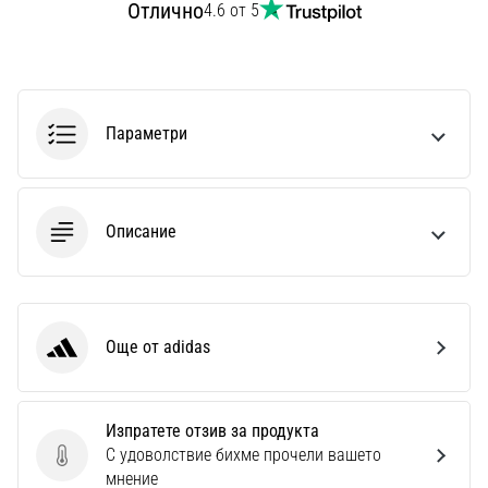
Отлично
4.6 от 5
1 мин. четене
Nike
Phantom
6
Открий
Параметри
новите
футболни
обувки
Nike
Описание
Phantom
6
–
прецизност,
Още от adidas
контрол
adidas
и
мощ
във
Изпратете отзив за продукта
всяко
С удоволствие бихме прочели вашето
Изпратете отзив за продукта
докосване.
мнение