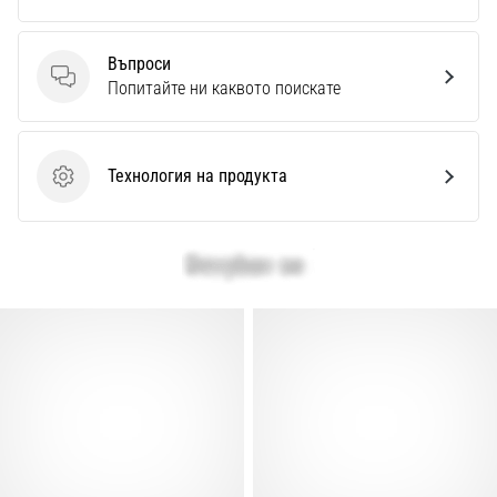
Перфектни
за
играчи,
Въпроси
…
Въпроси
Попитайте ни каквото поискате
Покажи
Технология на продукта
всички
Технология на продукта
статии