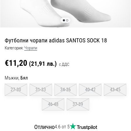
с
официални
екипи
и
обувки
от
Футболни чорапи adidas SANTOS SOCK 18
Nike,
adidas
Категория:
Чорапи
и
PUMA.
€11,20
(21,91 лв.)
с ДДС
Бъди
част
Мъжки,
Бял
от
всеки
27-30
31-33
34-36
40-42
43-45
мач,
гол
46-48
37-39
и…
9. 6. 2025
Отлично
4.6 от 5
•