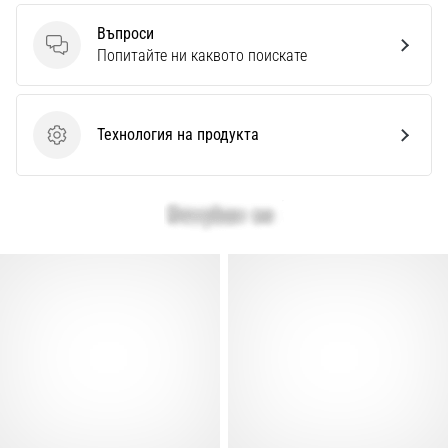
Перфектни
за
Въпроси
играчи,
Въпроси
Попитайте ни каквото поискате
…
Технология на продукта
Покажи
Технология на продукта
всички
статии