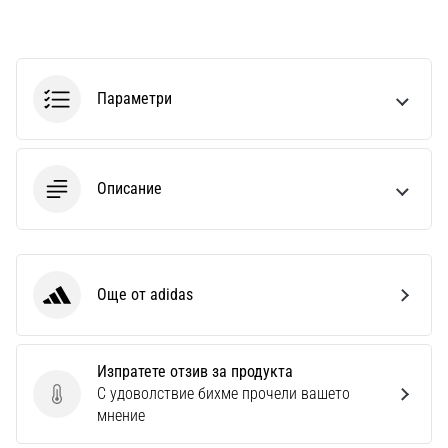
1 мин. четене
Nike
Phantom
6
Параметри
Открий
новите
футболни
обувки
Описание
Nike
Phantom
6
–
Още от adidas
прецизност,
adidas
контрол
и
мощ
Изпратете отзив за продукта
във
С удоволствие бихме прочели вашето
Изпратете отзив за продукта
всяко
мнение
докосване.