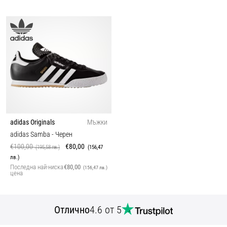
adidas Originals
Мъжки
adidas Samba
- Черен
€100,00
€80,00
(195,58 лв.)
(156,47
лв.)
Последна най-ниска
€80,00
(156,47 лв.)
цена
Отлично
4.6 от 5