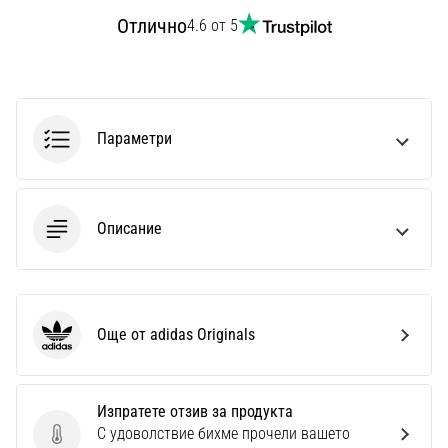
Перфектни
Отлично
4.6 от 5
за
играчи,
…
Параметри
Покажи
всички
статии
Описание
Още от adidas Originals
adidas Originals
Изпратете отзив за продукта
С удоволствие бихме прочели вашето
Изпратете отзив за продукта