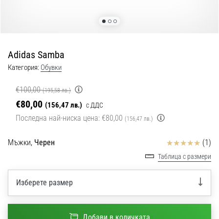
с
официални
екипи
и
обувки
Adidas Samba
от
Nike,
Категория:
Обувки
adidas
и
€100,00
(195,58 лв.)
PUMA.
€80,00
(156,47 лв.)
с ДДС
Бъди
Последна най-ниска цена:
€80,00
(156,47 лв.)
част
от
Отзиви
Мъжки,
Черен
(1)
всеки
мач,
Таблица с размери
гол
и…
Изберете размер
9. 6. 2025
•
Добави в количката