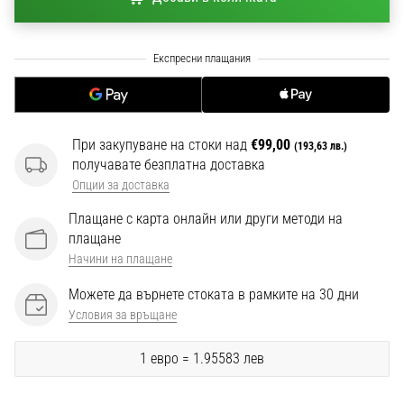
1 мин. четене
Nike
Phantom
6
Открий
новите
При закупуване на стоки над
€99,00
(193,63 лв.)
футболни
получавате безплатна доставка
обувки
Опции за доставка
Nike
Phantom
Плащане с карта онлайн или други методи на
6
плащане
–
Начини на плащане
прецизност,
контрол
Можете да върнете стоката в рамките на 30 дни
и
Условия за връщане
мощ
във
1 евро = 1.95583 лев
всяко
докосване.