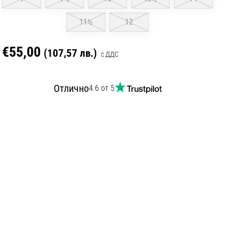
11½
12
€55,00
(107,57 лв.)
с ДДС
Отлично
4.6 от 5