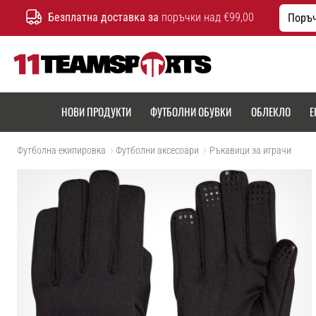
Безплатна доставка за
поръчки над €99,00
Поръч
11teamsports.bg
НОВИ ПРОДУКТИ
ФУТБОЛНИ ОБУВКИ
ОБЛЕКЛО
Е
Футболна екипировка
Футболни аксесоари
Ръкавици за играчи