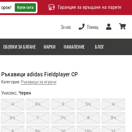
Гаранция за връщане на парите
 срок!
Купи сега
За нас
Помощ
Потребител
количка
ОБУВКИ ЗА БЯГАНЕ
МАРКИ
НАМАЛЕНИЕ
БЛОГ
Ръкавици adidas Fieldplayer CP
Категория:
Ръкавици за играчи
Унисекс,
Черен
4
4½
5
5½
6
6½
7
7½
8
8½
9
9½
10
10½
11