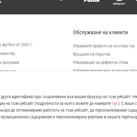
Обслужване на клиенти
 футбол от 2007 г.
Упражнете правото си на отказ тук
членство
Връщане на поръчка
а програма
Рекламация на дефектна стока
Изберете екипировка за вашия отбо
програма
Доставка и плащане
иера
Намерете правилния размер
 бисквитки
Контакт
ловия
Често задавани въпроси
Политика за поверителност