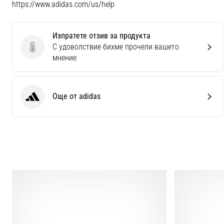
https://www.adidas.com/us/help
Изпратете отзив за продукта
С удоволствие бихме прочели вашето
Изпратете отзив за продукта
мнение
Още от adidas
adidas