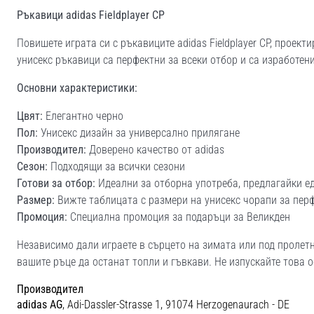
Ръкавици adidas Fieldplayer CP
Повишете играта си с ръкавиците adidas Fieldplayer CP, проект
унисекс ръкавици са перфектни за всеки отбор и са изработен
Основни характеристики:
Цвят:
Елегантно черно
Пол:
Унисекс дизайн за универсално прилягане
Производител:
Доверено качество от adidas
Сезон:
Подходящи за всички сезони
Готови за отбор:
Идеални за отборна употреба, предлагайки 
Размер:
Вижте таблицата с размери на унисекс чорапи за пер
Промоция:
Специална промоция за подаръци за Великден
Независимо дали играете в сърцето на зимата или под пролетно
вашите ръце да останат топли и гъвкави. Не изпускайте това о
Производител
adidas AG
, Adi-Dassler-Strasse 1, 91074 Herzogenaurach - DE