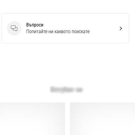
Въпроси
Въпроси
Попитайте ни каквото поискате