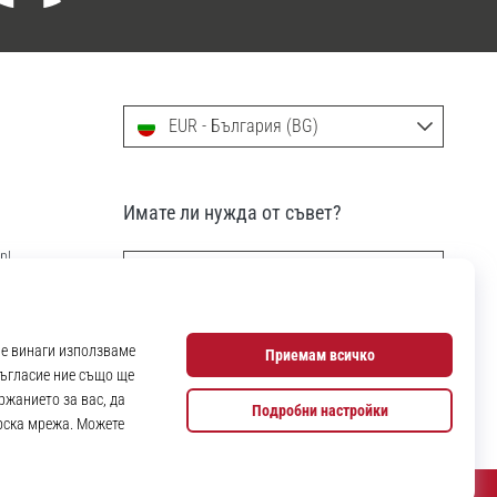
EUR - България (BG)
Имате ли нужда от съвет?
р!
info@11teamsports.bg