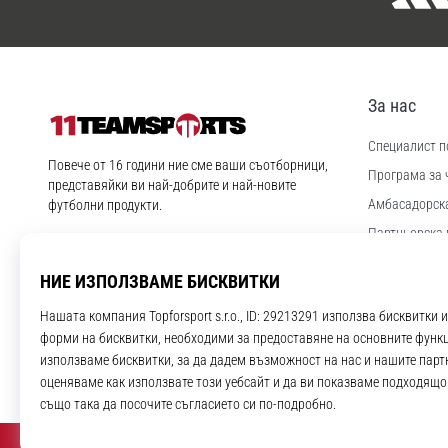
За нас
Специалист по
11teamsports.bg
Повече от 16 години ние сме ваши съотборници,
Програма за 
представяйки ви най-добрите и най-новите
Aмбасадорск
футболни продукти.
Партньорска 
Instagram
YouTube
Работа и кар
Настройки за
Правила и ус