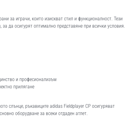
ирани за играчи, които изискват стил и функционалност. Тези
и, за да осигурят оптимално представяне при всички условия.
единство и професионализъм
фектно прилягане
то слънце, ръкавиците adidas Fieldplayer CP осигуряват
сновно оборудване за всеки отдаден атлет.