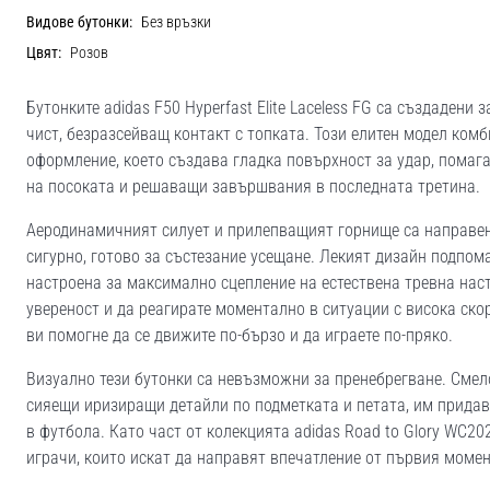
Видове бутонки:
Без връзки
Цвят:
Розов
Бутонките adidas F50 Hyperfast Elite Laceless FG са създадени
чист, безразсейващ контакт с топката. Този елитен модел ком
оформление, което създава гладка повърхност за удар, помага
на посоката и решаващи завършвания в последната третина.
Аеродинамичният силует и прилепващият горнище са направени
сигурно, готово за състезание усещане. Лекият дизайн подпом
настроена за максимално сцепление на естествена тревна наст
увереност и да реагирате моментално в ситуации с висока скор
ви помогне да се движите по-бързо и да играете по-пряко.
Визуално тези бутонки са невъзможни за пренебрегване. Смелот
сияещи иризиращи детайли по подметката и петата, им придав
в футбола. Като част от колекцията adidas Road to Glory WC20
играчи, които искат да направят впечатление от първия момен