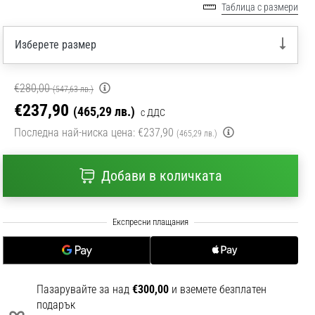
Таблица с размери
Изберете размер
€280,00
(547,63 лв.)
€237,90
(465,29 лв.)
с ДДС
Последна най-ниска цена:
€237,90
(465,29 лв.)
Добави в количката
Пазарувайте за над
€300,00
и вземете безплатен
подарък