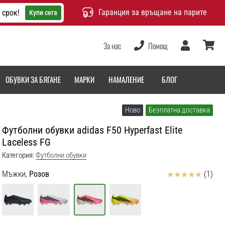
Гаранция за връщане на парите
 срок!
Купи сега
За нас
Помощ
Потребител
количка
ОБУВКИ ЗА БЯГАНЕ
МАРКИ
НАМАЛЕНИЕ
БЛОГ
Ново
Безплатна доставка
Футболни обувки adidas F50 Hyperfast Elite
Laceless FG
Категория:
Футболни обувки
Отзиви
Мъжки,
Розов
(1)