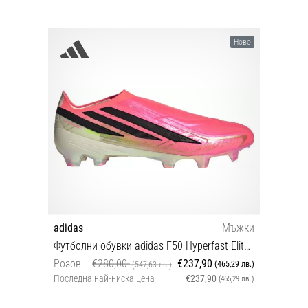
Ново
adidas
Мъжки
Футболни обувки adidas F50 Hyperfast Elite Laceless FG
Розов
€280,00
€237,90
(465,29 лв.)
(547,63 лв.)
Последна най-ниска цена
€237,90
(465,29 лв.)