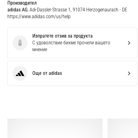
Производител
adidas AG
, Adi-Dassler-Strasse 1, 91074 Herzogenaurach - DE
https://www.adidas.com/us/help
Изпратете отзив за продукта
С удоволствие бихме прочели вашето
Изпратете отзив за продукта
мнение
Още от adidas
adidas