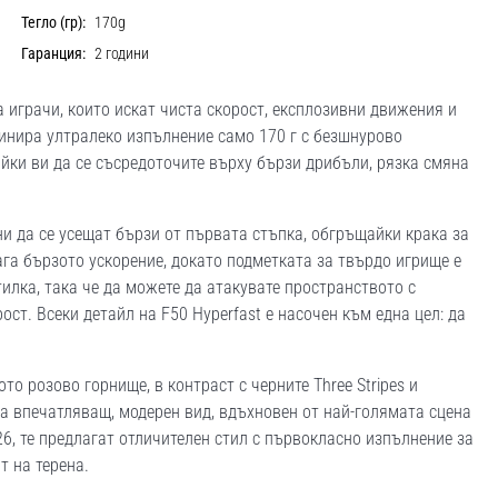
Тегло (гр):
170g
Гаранция:
2 години
 за играчи, които искат чиста скорост, експлозивни движения и
бинира ултралеко изпълнение само 170 г с безшнурово
йки ви да се съсредоточите върху бързи дрибъли, рязка смяна
 да се усещат бързи от първата стъпка, обгръщайки крака за
ага бързото ускорение, докато подметката за твърдо игрище е
илка, така че да можете да атакувате пространството с
ост. Всеки детайл на F50 Hyperfast е насочен към една цел: да
о розово горнище, в контраст с черните Three Stripes и
а впечатляващ, модерен вид, вдъхновен от най-голямата сцена
26, те предлагат отличителен стил с първокласно изпълнение за
т на терена.