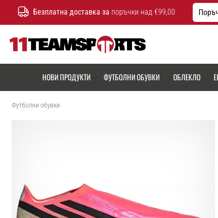
Безплатна доставка за
поръчки над €99,00
Поръч
11teamsports.bg
НОВИ ПРОДУКТИ
ФУТБОЛНИ ОБУВКИ
ОБЛЕКЛО
Е
Футболни обувки