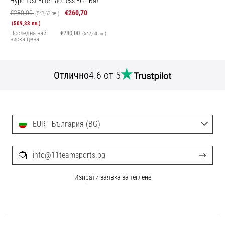
Hyperfast Elite Laceless FG
- Бял
€280,00
€260,70
(547,63 лв.)
(509,88 лв.)
Последна най-
€280,00
(547,63 лв.)
ниска цена
Отлично
4.6 от 5
EUR - България (BG)
info@11teamsports.bg
Изпрати заявка за теглене