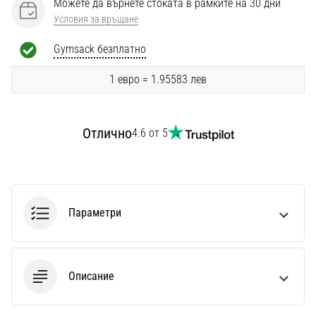
Можете да върнете стоката в рамките на 30 дни
Перфектни
за
Условия за връщане
играчи,
Gymsack безплатно
…
1 евро = 1.95583 лев
Покажи
всички
статии
Отлично
4.6 от 5
Параметри
Описание