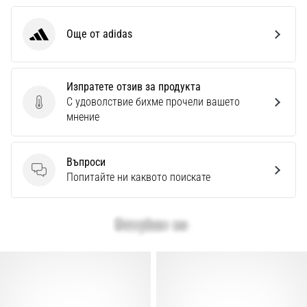
Още от adidas
adidas
Изпратете отзив за продукта
С удоволствие бихме прочели вашето
Изпратете отзив за продукта
мнение
Въпроси
Въпроси
Попитайте ни каквото поискате