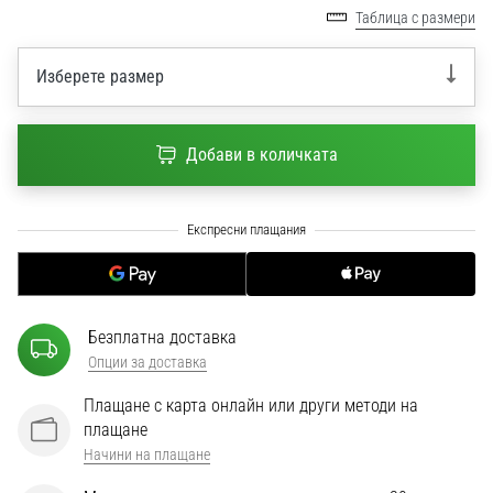
1 мин. четене
Таблица с размери
Nike
Phantom
Изберете размер
6
Открий
Добави в количката
новите
футболни
обувки
Nike
Phantom
6
–
прецизност,
Безплатна доставка
контрол
Опции за доставка
и
мощ
Плащане с карта онлайн или други методи на
във
плащане
всяко
Начини на плащане
докосване.