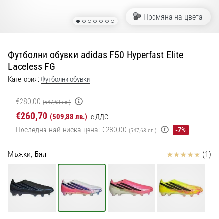
с
официални
Промяна на цвета
екипи
и
обувки
Футболни обувки adidas F50 Hyperfast Elite
от
Laceless FG
Nike,
adidas
Категория:
Футболни обувки
и
PUMA.
€280,00
(547,63 лв.)
Бъди
€260,70
(509,88 лв.)
с ДДС
част
Последна най-ниска цена:
€280,00
-7%
(547,63 лв.)
от
всеки
мач,
Отзиви
Мъжки,
Бял
(1)
гол
и…
9. 6. 2025
•