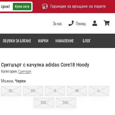
Гаранция за връщане на парите
 срок!
Купи сега
За нас
Помощ
Потребител
количка
ОБУВКИ ЗА БЯГАНЕ
МАРКИ
НАМАЛЕНИЕ
БЛОГ
Суитшърт с качулка adidas Core18 Hoody
Категория:
Cуичъри
Мъжки,
Черен
XL
XS
S
M
L
XXL
3XL