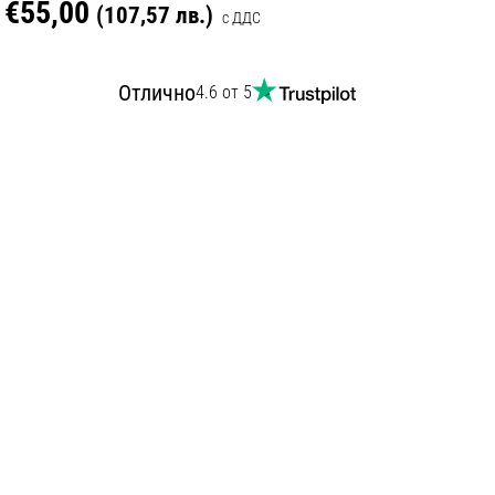
€55,00
(107,57 лв.)
с ДДС
Отлично
4.6 от 5