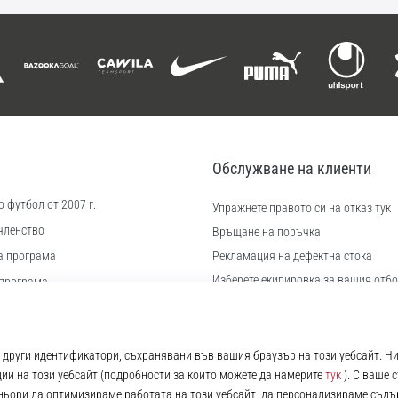
Обслужване на клиенти
 футбол от 2007 г.
Упражнете правото си на отказ тук
членство
Връщане на поръчка
а програма
Рекламация на дефектна стока
Изберете екипировка за вашия отбо
програма
Доставка и плащане
иера
Намерете правилния размер
 бисквитки
Контакт
ловия
Често задавани въпроси