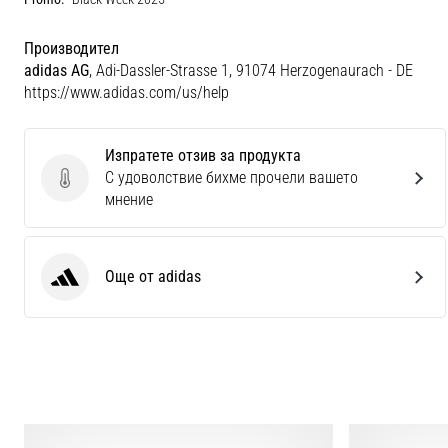
Производител
adidas AG
, Adi-Dassler-Strasse 1, 91074 Herzogenaurach - DE
https://www.adidas.com/us/help
Изпратете отзив за продукта
С удоволствие бихме прочели вашето
Изпратете отзив за продукта
мнение
Още от adidas
adidas