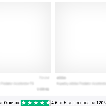
ат
Отлично
4.6
от 5 въз основа на
1203