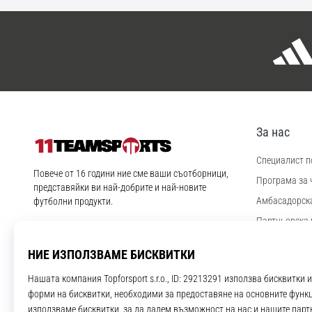
За нас
Специалист по
11teamsports.bg
Повече от 16 години ние сме ваши съотборници,
Програма за 
представяйки ви най-добрите и най-новите
Aмбасадорск
футболни продукти.
Партньорска 
Instagram
YouTube
Работа и кар
Настройки за
Правила и ус