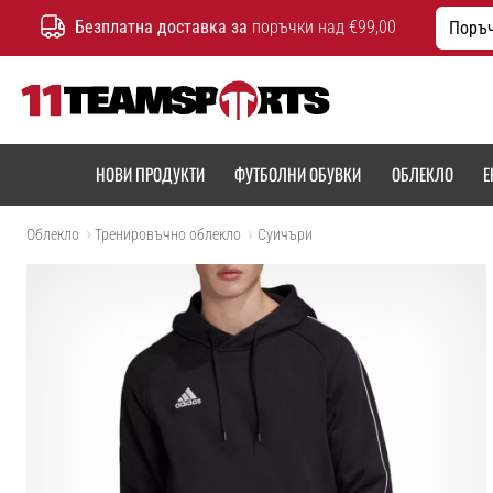
Безплатна доставка за
поръчки над €99,00
Поръч
11teamsports.bg
НОВИ ПРОДУКТИ
ФУТБОЛНИ ОБУВКИ
ОБЛЕКЛО
Е
Облекло
Тренировъчно облекло
Cуичъри