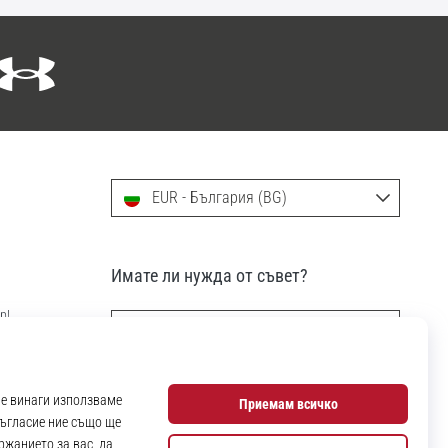
EUR - България (BG)
Имате ли нужда от съвет?
р!
info@11teamsports.bg