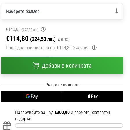
Изберете размер
€140,00
(273,82 лв.)
€114,80
(224,53 лв.)
с ДДС
Последна най-ниска цена:
€114,80
(224,53 лв.)
Добави в количката
Пазарувайте за над
€300,00
и вземете безплатен
подарък