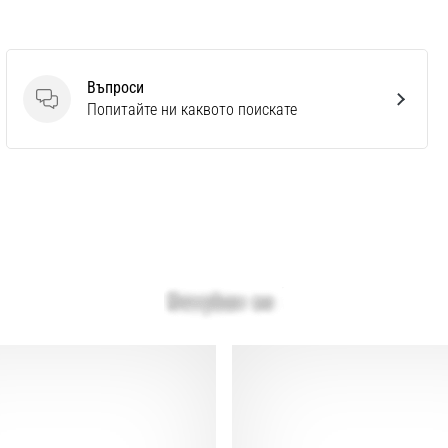
Въпроси
Въпроси
Попитайте ни каквото поискате