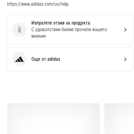
https://www.adidas.com/us/help
Изпратете отзив за продукта
С удоволствие бихме прочели вашето
Изпратете отзив за продукта
мнение
Още от adidas
adidas