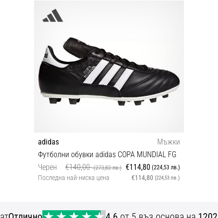
adidas
Мъжки
Футболни обувки adidas COPA MUNDIAL FG
Черен
€140,00
€114,80
(224,53 лв.)
(273,82 лв.)
Последна най-ниска цена
€114,80
(224,53 лв.)
40 46 46⅔ 47⅓ 48 50⅔ 51⅓
ат
Отлично
4.6
от 5 въз основа на
1202