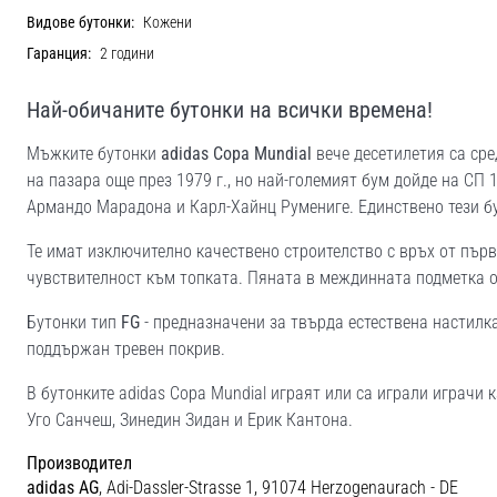
Видове бутонки:
Кожени
Гаранция:
2 години
Най-обичаните бутонки на всички времена!
Мъжките бутонки
adidas Copa Mundial
вече десетилетия са сре
на пазара още през 1979 г., но най-големият бум дойде на СП 
Армандо Марадона и Карл-Хайнц Румениге. Единствено тези б
Те имат изключително качествено строителство с връх от първ
чувствителност към топката. Пяната в междинната подметка о
Бутонки тип
FG
- предназначени за твърда естествена настилка
поддържан тревен покрив.
В бутонките adidas Copa Mundial играят или са играли играчи 
Уго Санчеш, Зинедин Зидан и Ерик Кантона.
Производител
adidas AG
, Adi-Dassler-Strasse 1, 91074 Herzogenaurach - DE