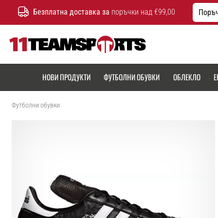
Безплатна доставка за
поръчки над €99,00
Поръч
11teamsports.bg
НОВИ ПРОДУКТИ
ФУТБОЛНИ ОБУВКИ
ОБЛЕКЛО
Е
Футболни обувки