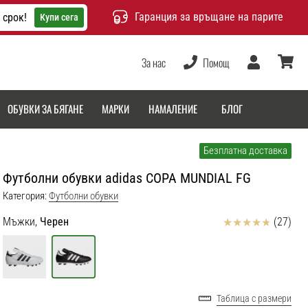
Гаранция за връщане на парите
 срок!
Купи сега
За нас
Помощ
Потребител
количка
ОБУВКИ ЗА БЯГАНЕ
МАРКИ
НАМАЛЕНИЕ
БЛОГ
Безплатна доставка
Футболни обувки adidas COPA MUNDIAL FG
Категория:
Футболни обувки
Отзиви
Мъжки,
Черен
(27)
Таблица с размери