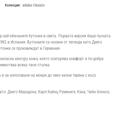
Колекция:
adidas Classics
д най-обичаните бутонки в света. Първата версия беше пусната
1982 в Испания. Бутонките са носени от легенди като Диего
утонки се произвеждат в Германия.
окласна кенгуру кожа, която осигурява комфорт и по-добра
мекотява всяка твоя стъпка.
 и за използване на мокри до леко кални терени с късо
като: Диего Марадона, Карл-Хайнц Румениге, Кака, Чаби Алонсо,