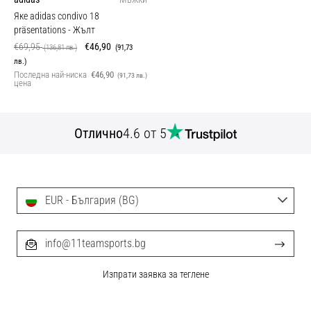
Яке adidas condivo 18
präsentations
- Жълт
€69,95
€46,90
(136,81 лв.)
(91,73
лв.)
Последна най-ниска
€46,90
(91,73 лв.)
цена
Отлично
4.6 от 5
EUR - България (BG)
info@11teamsports.bg
Изпрати заявка за теглене