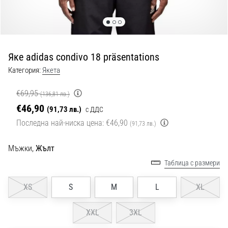
с
официални
екипи
и
обувки
Яке adidas condivo 18 präsentations
от
Nike,
Категория:
Якета
adidas
и
€69,95
(136,81 лв.)
PUMA.
€46,90
(91,73 лв.)
с ДДС
Бъди
Последна най-ниска цена:
€46,90
(91,73 лв.)
част
от
Мъжки,
Жълт
всеки
мач,
Таблица с размери
гол
и…
XS
S
M
L
XL
9. 6. 2025
XXL
3XL
•