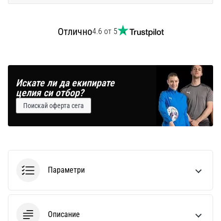
Перфектни
за
играчи,
Отлично
4.6 от 5
…
Покажи
всички
Искате ли да екипирате
целия си отбор?
статии
Поискай оферта сега
Параметри
Описание