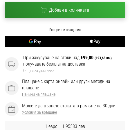
1 мин. четене
Добави в количката
Nike
Phantom
6
Открий
новите
футболни
обувки
При закупуване на стоки над
€99,00
(193,63 лв.)
Nike
получавате безплатна доставка
Phantom
Опции за доставка
6
–
Плащане с карта онлайн или други методи на
прецизност,
плащане
контрол
Начини на плащане
и
мощ
Можете да върнете стоката в рамките на 30 дни
във
Условия за връщане
всяко
докосване.
1 евро = 1.95583 лев