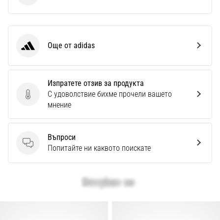
Още от adidas
adidas
Изпратете отзив за продукта
С удоволствие бихме прочели вашето
Изпратете отзив за продукта
мнение
Въпроси
Въпроси
Попитайте ни каквото поискате