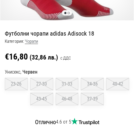
с
официални
екипи
и
обувки
Футболни чорапи adidas Adisock 18
от
Nike,
Категория:
Чорапи
adidas
и
€16,80
(32,86 лв.)
с ДДС
PUMA.
Бъди
Унисекс,
Червен
част
от
23-26
27-30
31-33
34-36
40-42
всеки
мач,
43-45
46-48
37-39
гол
и…
Отлично
4.6 от 5
9. 6. 2025
•