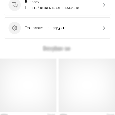
Перфектни
Въпроси
за
Въпроси
Попитайте ни каквото поискате
играчи,
…
Технология на продукта
Технология на продукта
Покажи
всички
статии