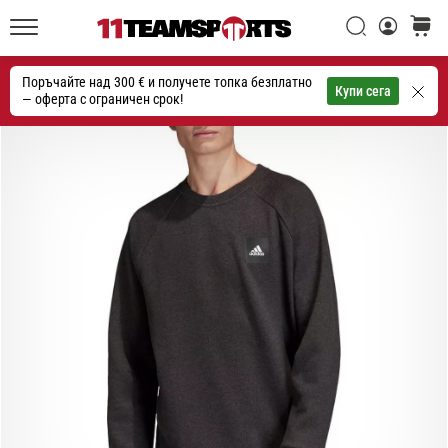
една
Търси
количк
икона
11teamsports.bg
на
Поръчайте над 300 € и получете топка безплатно
скоростта
Търсене
Купи сега
— оферта с ограничен срок!
1. 7. 2025
•
1 мин. четене
Play
for
More
Victories
Подготви
се
за
женското
ЕВРО
2025