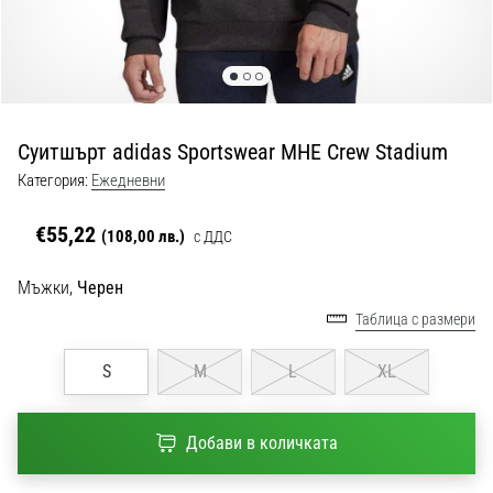
с
официални
екипи
и
обувки
от
Суитшърт adidas Sportswear MHE Crew Stadium
Nike,
adidas
Категория:
Ежедневни
и
PUMA.
€55,22
(108,00 лв.)
с ДДС
Бъди
част
Мъжки,
Черен
от
Таблица с размери
всеки
мач,
гол
S
M
L
XL
и…
Добави в количката
9. 6. 2025
•