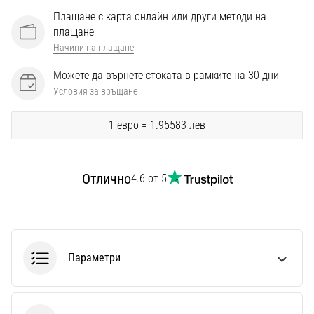
Перфектни
Плащане с карта онлайн или други методи на
за
плащане
играчи,
Начини на плащане
…
Можете да върнете стоката в рамките на 30 дни
Условия за връщане
Покажи
всички
1 евро = 1.95583 лев
статии
Отлично
4.6 от 5
Параметри