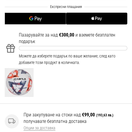
1 мин. четене
Nike
Phantom
6
Пазарувайте за над
€300,00
и вземете безплатен
Открий
подарък
новите
футболни
обувки
Можете да изберете подарък по ваше желание, след като
Nike
добавите този продукт в количката.
Phantom
6
–
прецизност,
контрол
и
мощ
във
При закупуване на стоки над
€99,00
(193,63 лв.)
всяко
получавате безплатна доставка
докосване.
Опции за доставка