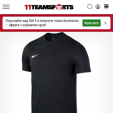
една
Търси
количк
икона
11teamsports.bg
на
Поръчайте над 300 € и получете топка безплатно
скоростта
Търсене
Купи сега
— оферта с ограничен срок!
1. 7. 2025
•
1 мин. четене
Play
for
More
Victories
Подготви
се
за
женското
ЕВРО
2025