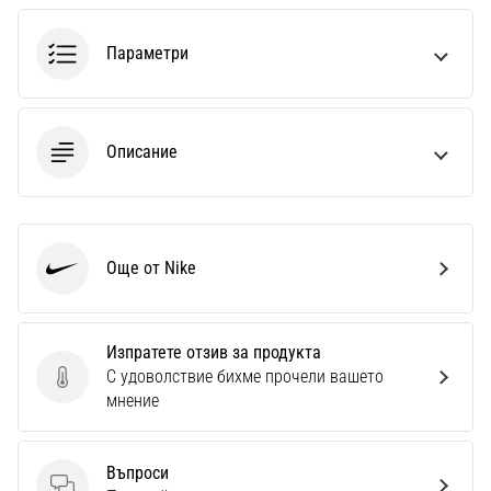
1 мин. четене
Nike
Параметри
Phantom
6
Открий
Описание
новите
футболни
обувки
Nike
Phantom
Още от Nike
Nike
6
–
прецизност,
контрол
Изпратете отзив за продукта
и
С удоволствие бихме прочели вашето
Изпратете отзив за продукта
мощ
мнение
във
всяко
докосване.
Въпроси