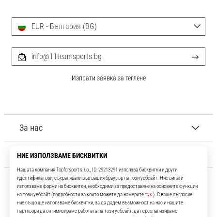
EUR - България (BG)
info@11teamsports.bg
Изпрати заявка за теглене
За нас
Обслужване на клиенти
11teamsports.bg
Повече от 16 години ние сме ваши съотборници, представяйки ви