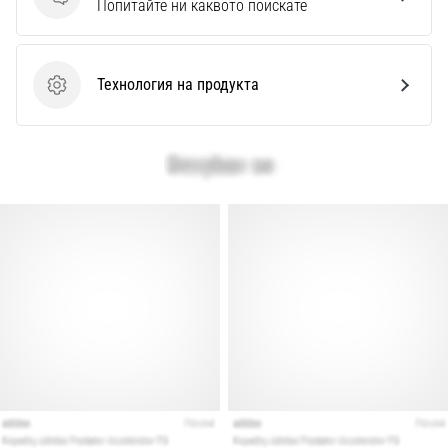
Въпроси
Перфектни
Попитайте ни каквото поискате
за
играчи,
…
Технология на продукта
Технология на продукта
Покажи
всички
статии