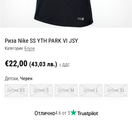
с
официални
екипи
и
обувки
от
Риза Nike SS YTH PARK VI JSY
Nike,
adidas
Категория:
Блузи
и
PUMA.
€22,00
(43,03 лв.)
с ДДС
Бъди
част
Детски,
Черен
от
всеки
XS
S
M
L
XL
Детски
Детски
Детски
Детски
Детски
мач,
гол
и…
Отлично
4.6 от 5
9. 6. 2025
•