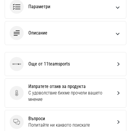
1 мин. четене
Параметри
Nike
Phantom
6
Описание
Открий
новите
футболни
обувки
Nike
Още от 11teamsports
11teamsports
Phantom
6
–
Изпратете отзив за продукта
прецизност,
С удоволствие бихме прочели вашето
контрол
Изпратете отзив за продукта
мнение
и
мощ
във
Въпроси
всяко
Въпроси
Попитайте ни каквото поискате
докосване.