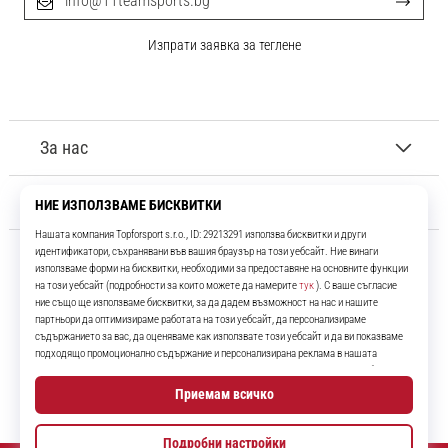
info@11teamsports.bg
Изпрати заявка за теглене
За нас
Обслужване на клиенти
11teamsports.bg
Повече от 16 години ние сме ваши съотборници, представяйки ви
най-добрите и най-новите футболни продукти.
Instagram
YouTube