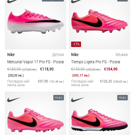
-17%
Nike
Детски
Nike
Мъжки
Mercurial Vapor 17 Pro FG
- Розов
Tiempo Ligera Pro FG
- Розов
€139,99
€118,90
€149,99
€104,90
(273,80 лв.)
(293,35 лв.)
(232,55 лв.)
(205,17 лв.)
Последна най-
€97,90
Последна най-
€126,20
(191,48 лв.)
(246,83 лв.)
ниска цена
ниска цена
Ново
Ново