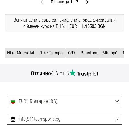
Предишни
След
Страница 1 - 2
Всички цени в евро са изчислени според фиксирания
обменен курс на БНБ;
1 EUR = 1.95583 BGN
Nike Mercurial
Nike Tiempo
CR7
Phantom
Mbappé
Ni
Отлично
4.6 от 5
EUR - България (BG)
info@11teamsports.bg