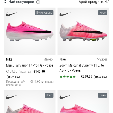
Видове бутонки
с
Най-популярни
Брой продукти: 47
официални
екипи
Ексклузивно
Ново
Колекция
1
и
обувки
от
Модел
Nike,
adidas
Вид обувки
и
PUMA.
Бъди
Nike
Мъжки
Nike
Мъжки
част
Mercurial Vapor 17 Pro FG
- Розов
Zoom Mercurial Superfly 11 Elite
от
AG-Pro
- Розов
€159,99
€143,90
(312,91 лв.)
всеки
€299,99
(281,44 лв.)
(586,73 лв.)
мач,
Последна най-
€111,90
(218,86 лв.)
гол
ниска цена
и…
Ново
Ново
9. 6. 2025
•