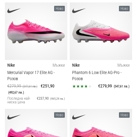
Ново
Ново
Nike
Мъжки
Nike
Мъжки
Mercurial Vapor 17 Elite AG
-
Phantom 6 Low Elite AG-Pro
-
Розов
Розов
€279,99
€251,90
€279,99
(547,61 лв.)
(547,61 лв.)
(492,67 лв.)
Последна най-
€237,90
(465,29 лв.)
ниска цена
Ново
Ново