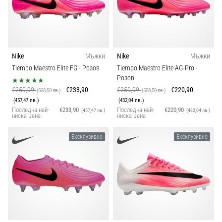
Nike
Мъжки
Nike
Мъжки
Tiempo Maestro Elite FG
- Розов
Tiempo Maestro Elite AG-Pro
-
Розов
€259,99
€233,90
€259,99
€220,90
(508,50 лв.)
(508,50 лв.)
(457,47 лв.)
(432,04 лв.)
Последна най-
€233,90
Последна най-
€220,90
(457,47 лв.)
(432,04 лв.)
ниска цена
ниска цена
Ексклузивно
Ексклузивно