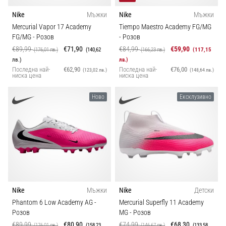
Nike
Мъжки
Nike
Мъжки
Mercurial Vapor 17 Academy
Tiempo Maestro Academy FG/MG
FG/MG
- Розов
- Розов
€89,99
€71,90
€84,99
€59,90
(176,01 лв.)
(140,62
(166,23 лв.)
(117,15
лв.)
лв.)
Последна най-
€62,90
Последна най-
€76,00
(123,02 лв.)
(148,64 лв.)
ниска цена
ниска цена
Ново
Ексклузивно
Nike
Мъжки
Nike
Детски
Phantom 6 Low Academy AG
-
Mercurial Superfly 11 Academy
Розов
MG
- Розов
€89,99
€80,90
€74,99
€68,30
(176,01 лв.)
(158,23
(146,67 лв.)
(133,58