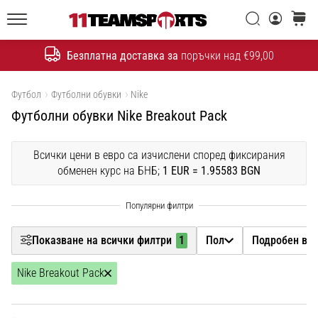
една
Filtr
Търси
количк
икона
11teamsports.bg
на
Безплатна доставка за
поръчки над €99,00
скоростта
Търсене
Пол
Покажи продуктите
Футбол
Футболни обувки
Nike
1. 7. 2025
Футболни обувки Nike Breakout Pack
Подробен вид продукт
•
1 мин. четене
Play
Всички цени в евро са изчислени според фиксирания
Марка
обменен курс на БНБ;
1 EUR = 1.95583 BGN
for
More
Цена
Victories
Подготви
цвят
Показване на всички филтри
1
Пол
Подробен вид
се
за
Nike Breakout Pack
женското
Размер на обувката
ЕВРО
2025