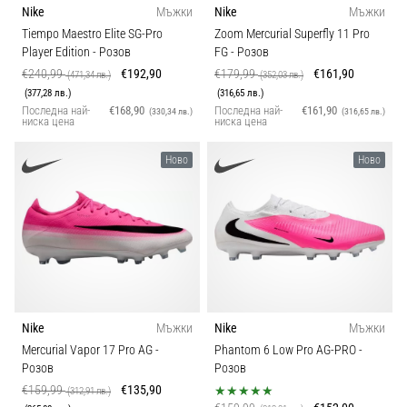
Nike
Мъжки
Nike
Мъжки
Tiempo Maestro Elite SG-Pro
Zoom Mercurial Superfly 11 Pro
Player Edition
- Розов
FG
- Розов
€240,99
€192,90
€179,99
€161,90
(471,34 лв.)
(352,03 лв.)
(377,28 лв.)
(316,65 лв.)
Последна най-
€168,90
Последна най-
€161,90
(330,34 лв.)
(316,65 лв.)
ниска цена
ниска цена
Ново
Ново
Nike
Мъжки
Nike
Мъжки
Mercurial Vapor 17 Pro AG
-
Phantom 6 Low Pro AG-PRO
-
Розов
Розов
€159,99
€135,90
(312,91 лв.)