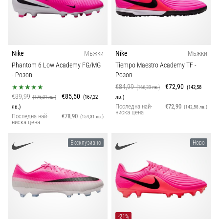
Nike
Мъжки
Nike
Мъжки
Phantom 6 Low Academy FG/MG
Tiempo Maestro Academy TF
-
- Розов
Розов
€84,99
€72,90
(166,23 лв.)
(142,58
€89,99
€85,50
(176,01 лв.)
(167,22
лв.)
Последна най-
€72,90
лв.)
(142,58 лв.)
ниска цена
Последна най-
€78,90
(154,31 лв.)
ниска цена
Ексклузивно
Ново
-21%