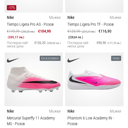
-17%
Nike
Мъжки
Nike
Мъжки
Tiempo Ligera Pro AG
- Розов
Tiempo Ligera Pro TF
- Розов
€149,99
€104,90
€129,99
€116,90
(293,35 лв.)
(254,24 лв.)
(205,17 лв.)
(228,64 лв.)
Последна най-
€126,20
Последна най-
€90,90
(246,83 лв.)
(177,78 лв.)
ниска цена
ниска цена
Ексклузивно
Ново
Nike
Мъжки
Nike
Мъжки
Mercurial Superfly 11 Academy
Phantom 6 Low Academy IN
-
MG
- Розов
Розов