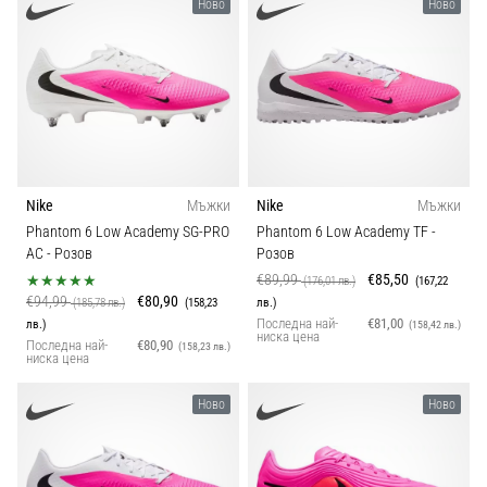
Ново
Ново
Nike
Мъжки
Nike
Мъжки
Phantom 6 Low Academy SG-PRO
Phantom 6 Low Academy TF
-
AC
- Розов
Розов
€89,99
€85,50
(176,01 лв.)
(167,22
€94,99
€80,90
(185,78 лв.)
(158,23
лв.)
Последна най-
€81,00
лв.)
(158,42 лв.)
ниска цена
Последна най-
€80,90
(158,23 лв.)
ниска цена
Ново
Ново