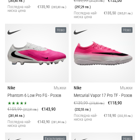
€159,99
€152,00
(265,80 лв.)
(312,91 лв.)
Последна най-
€135,90
(297,29 лв.)
(265,80 лв.)
ниска цена
Последна най-
€135,50
(265,01 лв.)
ниска цена
Ново
Ново
Nike
Мъжки
Nike
Мъжки
Phantom 6 Low Pro FG
- Розов
Mercurial Vapor 17 Pro TF
- Розов
€139,99
€118,90
(273,80 лв.)
€159,99
€143,90
(312,91 лв.)
(232,55 лв.)
Последна най-
€118,90
(281,44 лв.)
(232,55 лв.)
ниска цена
Последна най-
€143,90
(281,44 лв.)
ниска цена
Ексклузивно
Ново