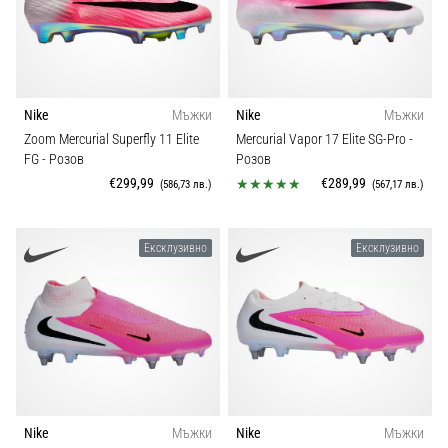
1 мин. четене
Nike
Phantom
6
Nike
Мъжки
Nike
Мъжки
Открий
Zoom Mercurial Superfly 11 Elite
Mercurial Vapor 17 Elite SG-Pro
-
новите
FG
- Розов
Розов
футболни
€299,99
€289,99
(586,73 лв.)
(567,17 лв.)
обувки
Nike
Phantom
Ексклузивно
Ексклузивно
6
–
прецизност,
контрол
и
мощ
във
всяко
докосване.
Nike
Мъжки
Nike
Мъжки