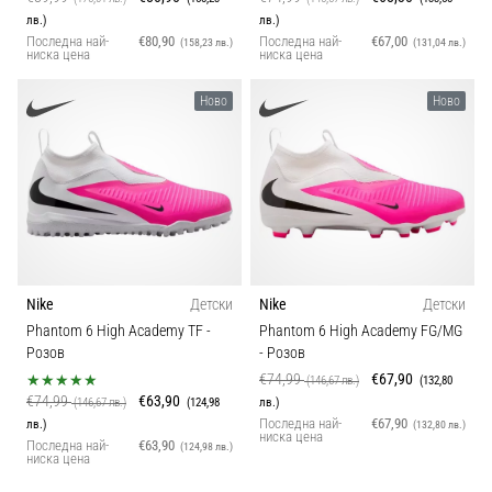
лв.)
лв.)
Последна най-
€80,90
Последна най-
€67,00
(158,23 лв.)
(131,04 лв.)
ниска цена
ниска цена
Ново
Ново
Nike
Детски
Nike
Детски
Phantom 6 High Academy TF
-
Phantom 6 High Academy FG/MG
Розов
- Розов
€74,99
€67,90
(146,67 лв.)
(132,80
€74,99
€63,90
(146,67 лв.)
(124,98
лв.)
Последна най-
€67,90
лв.)
(132,80 лв.)
ниска цена
Последна най-
€63,90
(124,98 лв.)
ниска цена