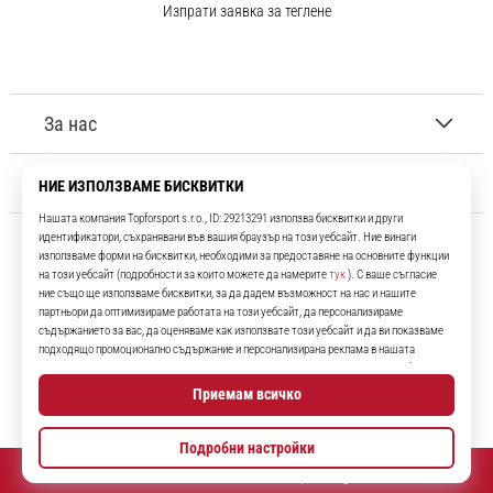
Изпрати заявка за теглене
За нас
Обслужване на клиенти
11teamsports.bg
Повече от 16 години ние сме ваши съотборници, представяйки ви
най-добрите и най-новите футболни продукти.
Instagram
YouTube
© 2010 – 2026
11teamsports.bg