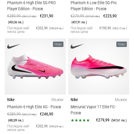
Перфектни
Phantom 6 High Elite SG-PRO
Phantom 6 Low Elite SG-Pro
за
Player Edition
- Розов
Player Edition
- Розов
играчи,
€289,99
€231,90
€279,99
€223,90
(567,17 лв.)
(547,61 лв.)
…
(453,56 лв.)
(437,91 лв.)
Последна най-
€202,90
Последна най-
€195,90
(396,84 лв.)
(383,15 лв.)
ниска цена
ниска цена
Покажи
Ново
Ново
всички
статии
Nike
Мъжки
Nike
Мъжки
Phantom 6 High Elite AG
- Розов
Mercurial Vapor 17 Elite FG
-
Розов
€289,99
€246,90
(567,17 лв.)
€279,99
(482,89 лв.)
(547,61 лв.)
Последна най-
€202,90
(396,84 лв.)
ниска цена