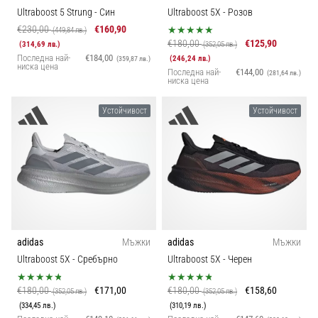
Перфектни
Ultraboost 5 Strung
- Син
Ultraboost 5X
- Розов
за
€230,00
€160,90
(449,84 лв.)
играчи,
€180,00
€125,90
(314,69 лв.)
(352,05 лв.)
…
Последна най-
€184,00
(246,24 лв.)
(359,87 лв.)
ниска цена
Последна най-
€144,00
(281,64 лв.)
ниска цена
Покажи
Устойчивост
Устойчивост
всички
статии
adidas
Мъжки
adidas
Мъжки
Ultraboost 5X
- Сребърно
Ultraboost 5X
- Черен
€180,00
€171,00
€180,00
€158,60
(352,05 лв.)
(352,05 лв.)
(334,45 лв.)
(310,19 лв.)