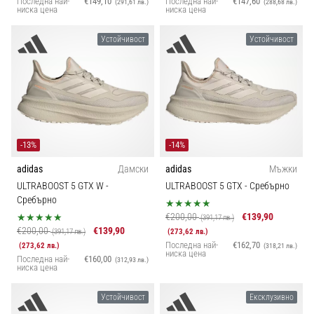
Последна най-
€149,10
Последна най-
€147,60
(291,61 лв.)
(288,68 лв.)
ниска цена
ниска цена
Устойчивост
Устойчивост
-13%
-14%
adidas
Дамски
adidas
Мъжки
ULTRABOOST 5 GTX W
-
ULTRABOOST 5 GTX
- Сребърно
Сребърно
€200,00
€139,90
(391,17 лв.)
€200,00
€139,90
(391,17 лв.)
(273,62 лв.)
Последна най-
€162,70
(273,62 лв.)
(318,21 лв.)
ниска цена
Последна най-
€160,00
(312,93 лв.)
ниска цена
Устойчивост
Ексклузивно