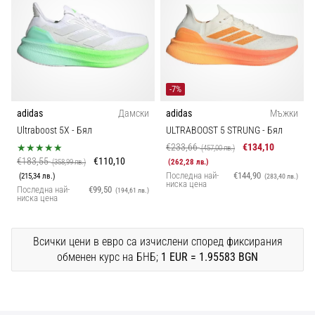
-7%
adidas
Дамски
adidas
Мъжки
Ultraboost 5X
- Бял
ULTRABOOST 5 STRUNG
- Бял
€233,66
€134,10
(457,00 лв.)
€183,55
€110,10
(358,99 лв.)
(262,28 лв.)
Последна най-
€144,90
(215,34 лв.)
(283,40 лв.)
ниска цена
Последна най-
€99,50
(194,61 лв.)
ниска цена
Всички цени в евро са изчислени според фиксирания
обменен курс на БНБ;
1 EUR = 1.95583 BGN