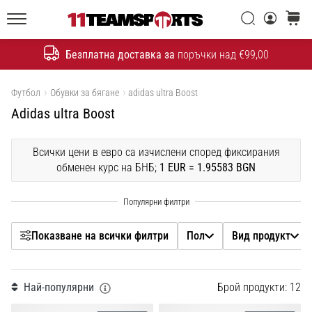
една
Filtr
Търси
количк
икона
11teamsports.bg
на
Безплатна доставка за
поръчки над €99,00
скоростта
Търсене
Пол
Покажи продуктите
Футбол
Обувки за бягане
adidas ultra Boost
1. 7. 2025
Adidas ultra Boost
Вид продукт
•
1 мин. четене
Play
Всички цени в евро са изчислени според фиксирания
Подробен вид продукт
обменен курс на БНБ;
1 EUR = 1.95583 BGN
for
More
Марка
Victories
Подготви
Цена
Показване на всички филтри
Пол
Вид продукт
се
за
женското
цвят
ЕВРО
Най-популярни
Брой продукти: 12
2025